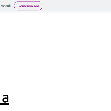
i mateix.
Comença ara
 a