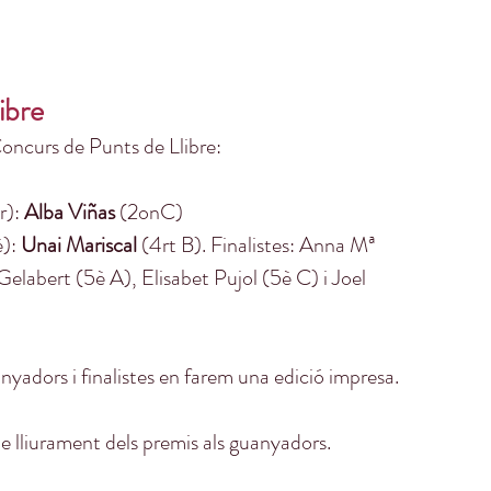
ibre
oncurs de Punts de Llibre: 
): 
Alba Viñas
 (2onC) 
): 
Unai Mariscal
 (4rt B). Finalistes: Anna Mª 
elabert (5è A), Elisabet Pujol (5è C) i Joel 
anyadors i finalistes en farem una edició impresa. 
de lliurament dels premis als guanyadors. 