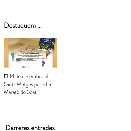
Destaquem ...
El 14 de desembre al
Observatori de la
Veus Com
Sants Metges per a La
Llémena
Territoris
Marató de 3cat
Darreres entrades